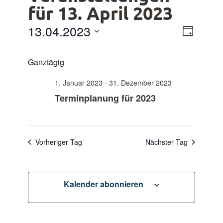
für 13. April 2023
Ansich
13.04.2023
Veranst
Tag
Ansicht
Naviga
Navigat
Datum
Ganztägig
wählen.
1. Januar 2023
-
31. Dezember 2023
Terminplanung für 2023
Vorheriger Tag
Nächster Tag
Kalender abonnieren