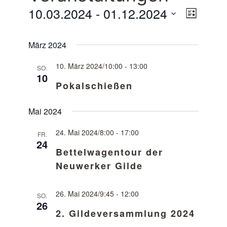
10.03.2024
 - 
01.12.2024
Ansich
Veranst
Liste
Ansicht
Naviga
Navigat
Datum
März 2024
wählen.
10. März 2024/10:00
-
13:00
SO.
10
Pokalschießen
Mai 2024
24. Mai 2024/8:00
-
17:00
FR.
24
Bettelwagentour der
Neuwerker Gilde
26. Mai 2024/9:45
-
12:00
SO.
26
2. Gildeversammlung 2024